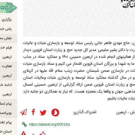
برگزاری
پاس خدما
نقش محور
ین، حاج مهدی طاهر خانی رئیس ستاد توسعه و بازسازی عتبات و عالیات
فیلم خدم
ارت با دکتر بشیر سلیمی مدیر کل جدید حج و زیارت استان قزوین دیدار
کردند. مهدی طاهرخانی رییس ستاد عتبات وعالیات ضمن ارایه گزارشی از فعالیتهای انجام شده در اربعین حسینی ۱۴۰۱ و عملکرد ستاد در جذب
اربعین
 به شهدا و بزرگان استان قزوین افتخار می کنیم و ستاد بازسازی عتبات
ت در بازسازی صحن شبستان حضرت زینب سلام الله علیها در کربلای
اربعین
در سال گذشته عملکرد ستاد توسعه و بازسازی عتبات وعالیات استان
 کل حج و زیارت استان قزوین ضمن ارائه گزارشی از اربعین حسینی امسال
ادامه خ
هبی جهان و واقعا یک معجزه هست. که نیاز به همکاری دو جانبه دارد
اربعین
بات عالیات باشیم
پیام تسل
رش
،
اربعین
اشتراک گذاری:
بویراحمد
پیام تقد
استان خو