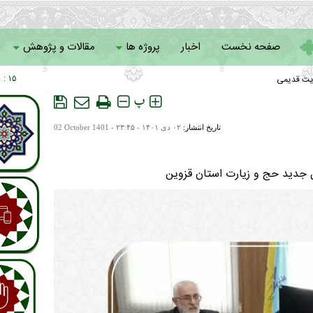
صفحه نخست
اخبار
پروژه ها
مقالات و پژوهش
یت قدیمی
۱۵ : ۱۱
سامانه خادمان
پ
تاریخ انتشار:
۰۲ دی ۱۴۰۱ - ۲۳:۴۵ -
02 October 1401
ل جدید حج و زیارت استان قزوین