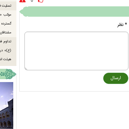
0
تسلیت ف
موکب «ع
گسترده
* نظر
مشتاقان 
تداوم ف
هیئت انص